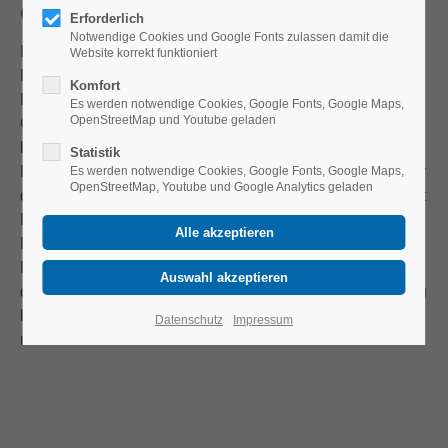
Grundlagenforschung
Erforderlich
Notwendige Cookies und Google Fonts zulassen damit die
In der internationalen Bildungsforschung haben sich eine
Website korrekt funktioniert
Reihe von Forschungsansätzen etabliert, die sich dem
Komfort
Paradigma einer anwendungsorientierten
Es werden notwendige Cookies, Google Fonts, Google Maps,
OpenStreetMap und Youtube geladen
Grundlagenforschung zuordnen lassen, wie
beispielsweise Action Research, Instructional Design,
Statistik
Design Based Research oder Design Experiments. In der
Es werden notwendige Cookies, Google Fonts, Google Maps,
OpenStreetMap, Youtube und Google Analytics geladen
deutschsprachigen Diskussion werden in diesem Kontext
Bezeichnungen gewählt wie Entwicklungsorientierte
Bildungsforschung, Aktionsforschung oder
Fachdidaktische Entwicklungsforschung. Die Intention all
dieser Ansätze ist die Bereitstellung von in der Forschung
bewährten Empfehlungen, Konzepten, Materialien,
Datenschutz
Impressum
medialen Formaten etc. für Lehr-Lern-Prozesse.