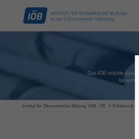
Das IÖB möchte dazu b
für wirts
Institut für Ökonomische Bildung: IÖB - DE
Erklären & Di