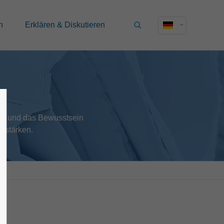
n
Erklären & Diskutieren
en und das Bewusstsein
u stärken.